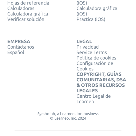
Hojas de referencia
(iOS)
Calculadoras
Calculadora gráfica
Calculadora gráfica
(iOS)
Verificar solución
Practica (iOS)
EMPRESA
LEGAL
Contáctanos
Privacidad
Español
Service Terms
Política de cookies
Configuración de
Cookies
COPYRIGHT, GUÍAS
COMUNITARIAS, DSA
& OTROS RECURSOS
LEGALES
Centro Legal de
Learneo
Symbolab, a Learneo, Inc. business
© Learneo, Inc. 2024