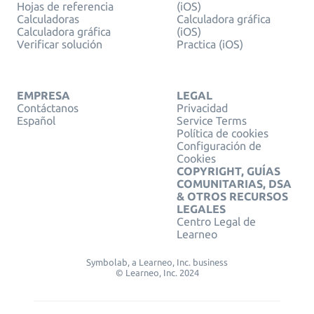
Hojas de referencia
(iOS)
Calculadoras
Calculadora gráfica
Calculadora gráfica
(iOS)
Verificar solución
Practica (iOS)
EMPRESA
LEGAL
Contáctanos
Privacidad
Español
Service Terms
Política de cookies
Configuración de
Cookies
COPYRIGHT, GUÍAS
COMUNITARIAS, DSA
& OTROS RECURSOS
LEGALES
Centro Legal de
Learneo
Symbolab, a Learneo, Inc. business
© Learneo, Inc. 2024