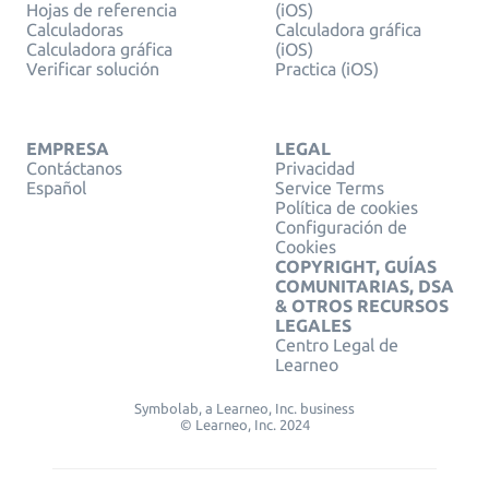
Hojas de referencia
(iOS)
Calculadoras
Calculadora gráfica
Calculadora gráfica
(iOS)
Verificar solución
Practica (iOS)
EMPRESA
LEGAL
Contáctanos
Privacidad
Español
Service Terms
Política de cookies
Configuración de
Cookies
COPYRIGHT, GUÍAS
COMUNITARIAS, DSA
& OTROS RECURSOS
LEGALES
Centro Legal de
Learneo
Symbolab, a Learneo, Inc. business
© Learneo, Inc. 2024