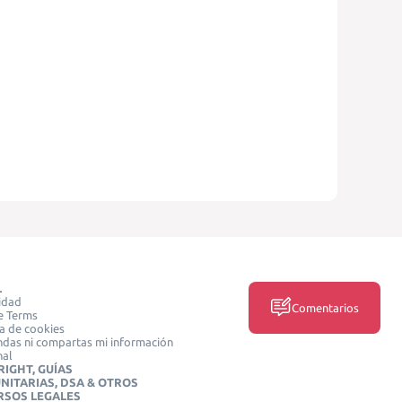
L
idad
Comentarios
e Terms
ca de cookies
das ni compartas mi información
nal
IGHT, GUÍAS
NITARIAS, DSA & OTROS
RSOS LEGALES