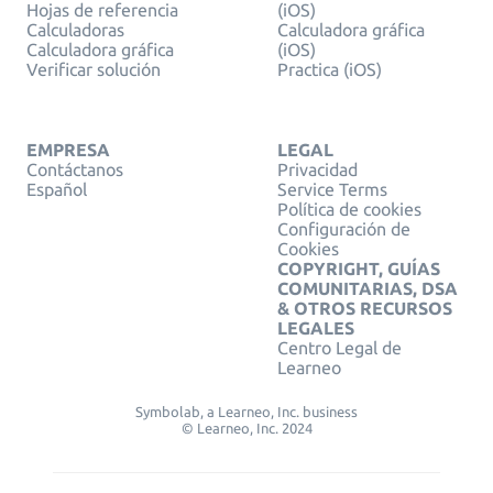
Hojas de referencia
(iOS)
Calculadoras
Calculadora gráfica
Calculadora gráfica
(iOS)
Verificar solución
Practica (iOS)
EMPRESA
LEGAL
Contáctanos
Privacidad
Español
Service Terms
Política de cookies
Configuración de
Cookies
COPYRIGHT, GUÍAS
COMUNITARIAS, DSA
& OTROS RECURSOS
LEGALES
Centro Legal de
Learneo
Symbolab, a Learneo, Inc. business
© Learneo, Inc. 2024