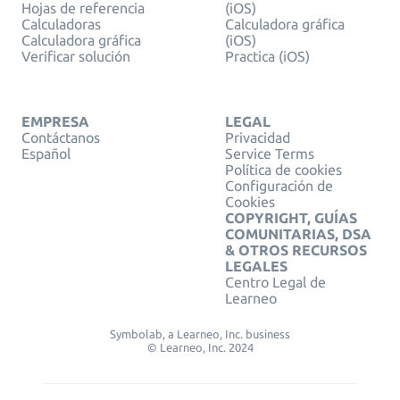
Hojas de referencia
(iOS)
Calculadoras
Calculadora gráfica
Calculadora gráfica
(iOS)
Verificar solución
Practica (iOS)
EMPRESA
LEGAL
Contáctanos
Privacidad
Español
Service Terms
Política de cookies
Configuración de
Cookies
COPYRIGHT, GUÍAS
COMUNITARIAS, DSA
& OTROS RECURSOS
LEGALES
Centro Legal de
Learneo
Symbolab, a Learneo, Inc. business
© Learneo, Inc. 2024