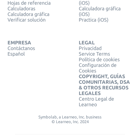
Hojas de referencia
(iOS)
Calculadoras
Calculadora gráfica
Calculadora gráfica
(iOS)
Verificar solución
Practica (iOS)
EMPRESA
LEGAL
Contáctanos
Privacidad
Español
Service Terms
Política de cookies
Configuración de
Cookies
COPYRIGHT, GUÍAS
COMUNITARIAS, DSA
& OTROS RECURSOS
LEGALES
Centro Legal de
Learneo
Symbolab, a Learneo, Inc. business
© Learneo, Inc. 2024