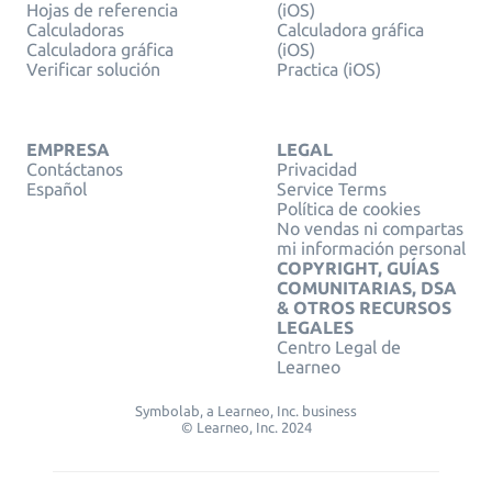
Hojas de referencia
(iOS)
Calculadoras
Calculadora gráfica
Calculadora gráfica
(iOS)
Verificar solución
Practica (iOS)
EMPRESA
LEGAL
Contáctanos
Privacidad
Español
Service Terms
Política de cookies
No vendas ni compartas
mi información personal
COPYRIGHT, GUÍAS
COMUNITARIAS, DSA
& OTROS RECURSOS
LEGALES
Centro Legal de
Learneo
Symbolab, a Learneo, Inc. business
© Learneo, Inc. 2024