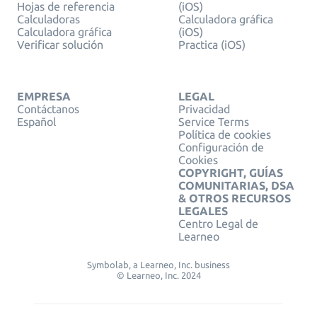
Hojas de referencia
(iOS)
Calculadoras
Calculadora gráfica
Calculadora gráfica
(iOS)
Verificar solución
Practica (iOS)
EMPRESA
LEGAL
Contáctanos
Privacidad
Español
Service Terms
Política de cookies
Configuración de
Cookies
COPYRIGHT, GUÍAS
COMUNITARIAS, DSA
& OTROS RECURSOS
LEGALES
Centro Legal de
Learneo
Symbolab, a Learneo, Inc. business
© Learneo, Inc. 2024