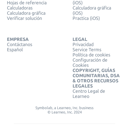
Hojas de referencia
(iOS)
Calculadoras
Calculadora gráfica
Calculadora gráfica
(iOS)
Verificar solución
Practica (iOS)
EMPRESA
LEGAL
Contáctanos
Privacidad
Español
Service Terms
Política de cookies
Configuración de
Cookies
COPYRIGHT, GUÍAS
COMUNITARIAS, DSA
& OTROS RECURSOS
LEGALES
Centro Legal de
Learneo
Symbolab, a Learneo, Inc. business
© Learneo, Inc. 2024