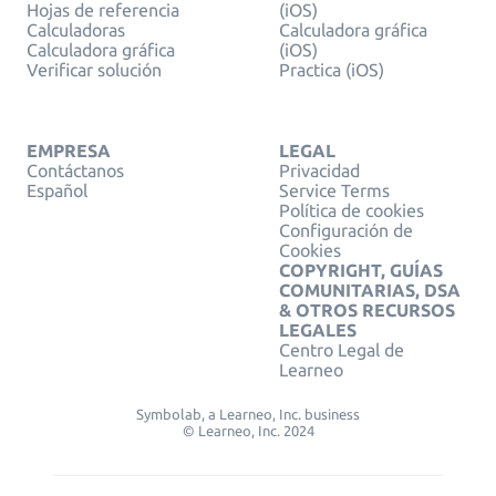
Hojas de referencia
(iOS)
Calculadoras
Calculadora gráfica
Calculadora gráfica
(iOS)
Verificar solución
Practica (iOS)
EMPRESA
LEGAL
Contáctanos
Privacidad
Español
Service Terms
Política de cookies
Configuración de
Cookies
COPYRIGHT, GUÍAS
COMUNITARIAS, DSA
& OTROS RECURSOS
LEGALES
Centro Legal de
Learneo
Symbolab, a Learneo, Inc. business
© Learneo, Inc. 2024