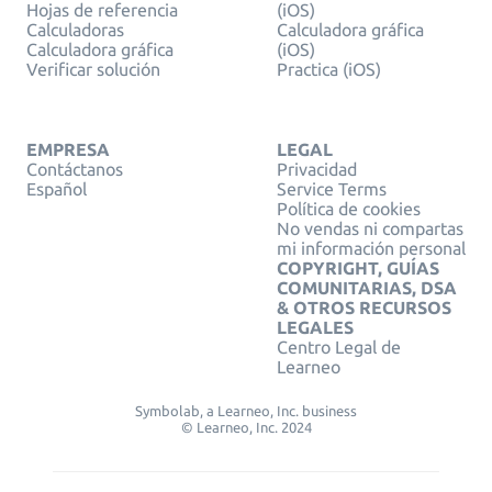
Hojas de referencia
(iOS)
Calculadoras
Calculadora gráfica
Calculadora gráfica
(iOS)
Verificar solución
Practica (iOS)
EMPRESA
LEGAL
Contáctanos
Privacidad
Español
Service Terms
Política de cookies
No vendas ni compartas
mi información personal
COPYRIGHT, GUÍAS
COMUNITARIAS, DSA
& OTROS RECURSOS
LEGALES
Centro Legal de
Learneo
Symbolab, a Learneo, Inc. business
© Learneo, Inc. 2024