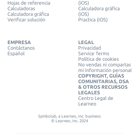
Hojas de referencia
(iOS)
Calculadoras
Calculadora gráfica
Calculadora gráfica
(iOS)
Verificar solución
Practica (iOS)
EMPRESA
LEGAL
Contáctanos
Privacidad
Español
Service Terms
Política de cookies
No vendas ni compartas
mi información personal
COPYRIGHT, GUÍAS
COMUNITARIAS, DSA
& OTROS RECURSOS
LEGALES
Centro Legal de
Learneo
Symbolab, a Learneo, Inc. business
© Learneo, Inc. 2024