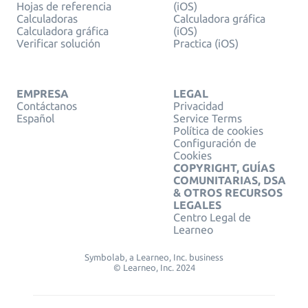
Hojas de referencia
(iOS)
Calculadoras
Calculadora gráfica
Calculadora gráfica
(iOS)
Verificar solución
Practica (iOS)
EMPRESA
LEGAL
Contáctanos
Privacidad
Español
Service Terms
Política de cookies
Configuración de
Cookies
COPYRIGHT, GUÍAS
COMUNITARIAS, DSA
& OTROS RECURSOS
LEGALES
Centro Legal de
Learneo
Symbolab, a Learneo, Inc. business
© Learneo, Inc. 2024