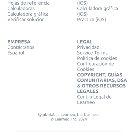
Hojas de referencia
(iOS)
Calculadoras
Calculadora gráfica
Calculadora gráfica
(iOS)
Verificar solución
Practica (iOS)
EMPRESA
LEGAL
Contáctanos
Privacidad
Español
Service Terms
Política de cookies
Configuración de
Cookies
COPYRIGHT, GUÍAS
COMUNITARIAS, DSA
& OTROS RECURSOS
LEGALES
Centro Legal de
Learneo
Symbolab, a Learneo, Inc. business
© Learneo, Inc. 2024