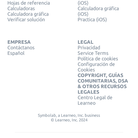
Hojas de referencia
(iOS)
Calculadoras
Calculadora gráfica
Calculadora gráfica
(iOS)
Verificar solución
Practica (iOS)
EMPRESA
LEGAL
Contáctanos
Privacidad
Español
Service Terms
Política de cookies
Configuración de
Cookies
COPYRIGHT, GUÍAS
COMUNITARIAS, DSA
& OTROS RECURSOS
LEGALES
Centro Legal de
Learneo
Symbolab, a Learneo, Inc. business
© Learneo, Inc. 2024