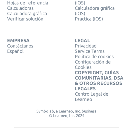
Hojas de referencia
(iOS)
Calculadoras
Calculadora gráfica
Calculadora gráfica
(iOS)
Verificar solución
Practica (iOS)
EMPRESA
LEGAL
Contáctanos
Privacidad
Español
Service Terms
Política de cookies
Configuración de
Cookies
COPYRIGHT, GUÍAS
COMUNITARIAS, DSA
& OTROS RECURSOS
LEGALES
Centro Legal de
Learneo
Symbolab, a Learneo, Inc. business
© Learneo, Inc. 2024