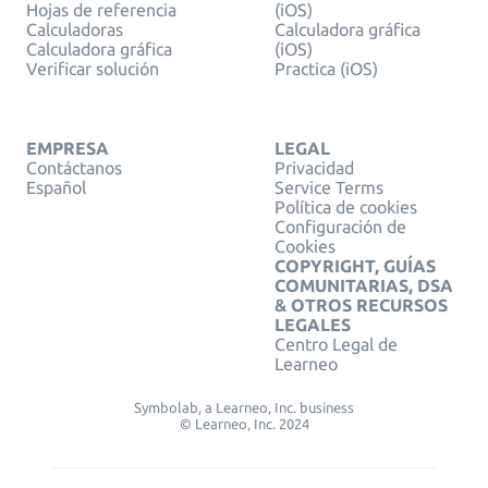
Hojas de referencia
(iOS)
Calculadoras
Calculadora gráfica
Calculadora gráfica
(iOS)
Verificar solución
Practica (iOS)
EMPRESA
LEGAL
Contáctanos
Privacidad
Español
Service Terms
Política de cookies
Configuración de
Cookies
COPYRIGHT, GUÍAS
COMUNITARIAS, DSA
& OTROS RECURSOS
LEGALES
Centro Legal de
Learneo
Symbolab, a Learneo, Inc. business
© Learneo, Inc. 2024