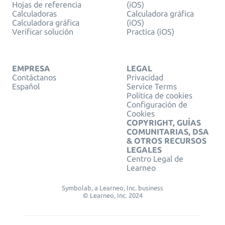
Hojas de referencia
(iOS)
Calculadoras
Calculadora gráfica
Calculadora gráfica
(iOS)
Verificar solución
Practica (iOS)
EMPRESA
LEGAL
Contáctanos
Privacidad
Español
Service Terms
Política de cookies
Configuración de
Cookies
COPYRIGHT, GUÍAS
COMUNITARIAS, DSA
& OTROS RECURSOS
LEGALES
Centro Legal de
Learneo
Symbolab, a Learneo, Inc. business
© Learneo, Inc. 2024