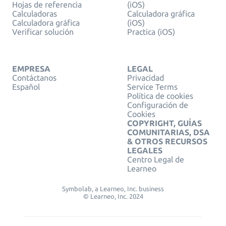
Hojas de referencia
(iOS)
Calculadoras
Calculadora gráfica
Calculadora gráfica
(iOS)
Verificar solución
Practica (iOS)
EMPRESA
LEGAL
Contáctanos
Privacidad
Español
Service Terms
Política de cookies
Configuración de
Cookies
COPYRIGHT, GUÍAS
COMUNITARIAS, DSA
& OTROS RECURSOS
LEGALES
Centro Legal de
Learneo
Symbolab, a Learneo, Inc. business
© Learneo, Inc. 2024