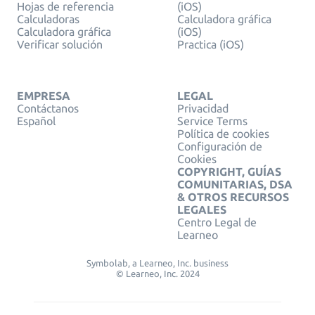
Hojas de referencia
(iOS)
Calculadoras
Calculadora gráfica
Calculadora gráfica
(iOS)
Verificar solución
Practica (iOS)
EMPRESA
LEGAL
Contáctanos
Privacidad
Español
Service Terms
Política de cookies
Configuración de
Cookies
COPYRIGHT, GUÍAS
COMUNITARIAS, DSA
& OTROS RECURSOS
LEGALES
Centro Legal de
Learneo
Symbolab, a Learneo, Inc. business
© Learneo, Inc. 2024