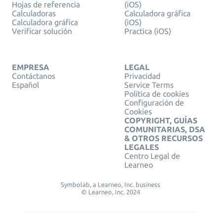
Hojas de referencia
(iOS)
Calculadoras
Calculadora gráfica
Calculadora gráfica
(iOS)
Verificar solución
Practica (iOS)
EMPRESA
LEGAL
Contáctanos
Privacidad
Español
Service Terms
Política de cookies
Configuración de
Cookies
COPYRIGHT, GUÍAS
COMUNITARIAS, DSA
& OTROS RECURSOS
LEGALES
Centro Legal de
Learneo
Symbolab, a Learneo, Inc. business
© Learneo, Inc. 2024