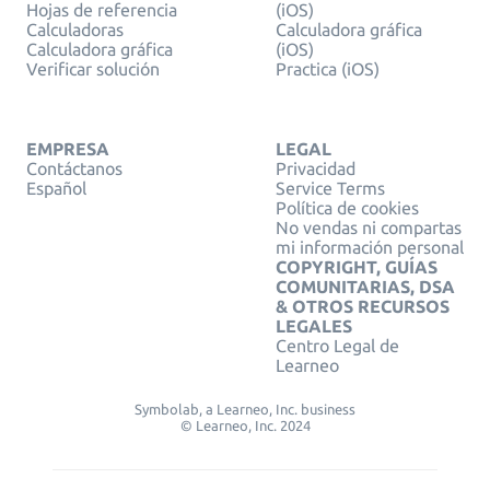
Hojas de referencia
(iOS)
Calculadoras
Calculadora gráfica
Calculadora gráfica
(iOS)
Verificar solución
Practica (iOS)
EMPRESA
LEGAL
Contáctanos
Privacidad
Español
Service Terms
Política de cookies
No vendas ni compartas
mi información personal
COPYRIGHT, GUÍAS
COMUNITARIAS, DSA
& OTROS RECURSOS
LEGALES
Centro Legal de
Learneo
Symbolab, a Learneo, Inc. business
© Learneo, Inc. 2024