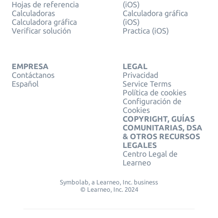
Hojas de referencia
(iOS)
Calculadoras
Calculadora gráfica
Calculadora gráfica
(iOS)
Verificar solución
Practica (iOS)
EMPRESA
LEGAL
Contáctanos
Privacidad
Español
Service Terms
Política de cookies
Configuración de
Cookies
COPYRIGHT, GUÍAS
COMUNITARIAS, DSA
& OTROS RECURSOS
LEGALES
Centro Legal de
Learneo
Symbolab, a Learneo, Inc. business
© Learneo, Inc. 2024