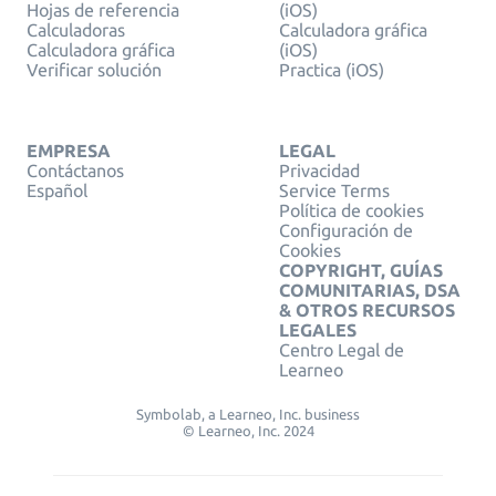
Hojas de referencia
(iOS)
Calculadoras
Calculadora gráfica
Calculadora gráfica
(iOS)
Verificar solución
Practica (iOS)
EMPRESA
LEGAL
Contáctanos
Privacidad
Español
Service Terms
Política de cookies
Configuración de
Cookies
COPYRIGHT, GUÍAS
COMUNITARIAS, DSA
& OTROS RECURSOS
LEGALES
Centro Legal de
Learneo
Symbolab, a Learneo, Inc. business
© Learneo, Inc. 2024