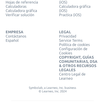
Hojas de referencia
(iOS)
Calculadoras
Calculadora gráfica
Calculadora gráfica
(iOS)
Verificar solución
Practica (iOS)
EMPRESA
LEGAL
Contáctanos
Privacidad
Español
Service Terms
Política de cookies
Configuración de
Cookies
COPYRIGHT, GUÍAS
COMUNITARIAS, DSA
& OTROS RECURSOS
LEGALES
Centro Legal de
Learneo
Symbolab, a Learneo, Inc. business
© Learneo, Inc. 2024