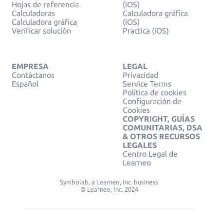
Hojas de referencia
(iOS)
Calculadoras
Calculadora gráfica
Calculadora gráfica
(iOS)
Verificar solución
Practica (iOS)
EMPRESA
LEGAL
Contáctanos
Privacidad
Español
Service Terms
Política de cookies
Configuración de
Cookies
COPYRIGHT, GUÍAS
COMUNITARIAS, DSA
& OTROS RECURSOS
LEGALES
Centro Legal de
Learneo
Symbolab, a Learneo, Inc. business
© Learneo, Inc. 2024