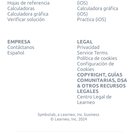
Hojas de referencia
(iOS)
Calculadoras
Calculadora gráfica
Calculadora gráfica
(iOS)
Verificar solución
Practica (iOS)
EMPRESA
LEGAL
Contáctanos
Privacidad
Español
Service Terms
Política de cookies
Configuración de
Cookies
COPYRIGHT, GUÍAS
COMUNITARIAS, DSA
& OTROS RECURSOS
LEGALES
Centro Legal de
Learneo
Symbolab, a Learneo, Inc. business
© Learneo, Inc. 2024