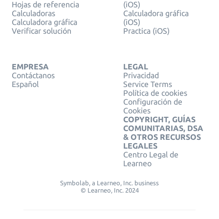
Hojas de referencia
(iOS)
Calculadoras
Calculadora gráfica
Calculadora gráfica
(iOS)
Verificar solución
Practica (iOS)
EMPRESA
LEGAL
Contáctanos
Privacidad
Español
Service Terms
Política de cookies
Configuración de
Cookies
COPYRIGHT, GUÍAS
COMUNITARIAS, DSA
& OTROS RECURSOS
LEGALES
Centro Legal de
Learneo
Symbolab, a Learneo, Inc. business
© Learneo, Inc. 2024