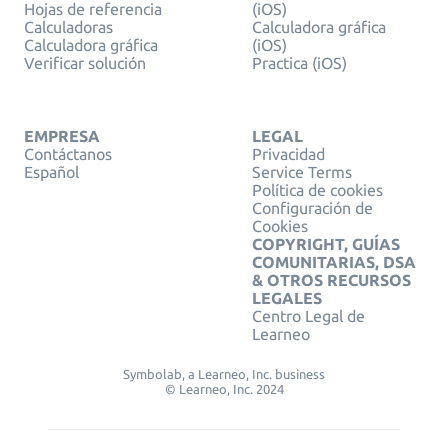
Hojas de referencia
(iOS)
Calculadoras
Calculadora gráfica
Calculadora gráfica
(iOS)
Verificar solución
Practica (iOS)
EMPRESA
LEGAL
Contáctanos
Privacidad
Español
Service Terms
Política de cookies
Configuración de
Cookies
COPYRIGHT, GUÍAS
COMUNITARIAS, DSA
& OTROS RECURSOS
LEGALES
Centro Legal de
Learneo
Symbolab, a Learneo, Inc. business
© Learneo, Inc. 2024