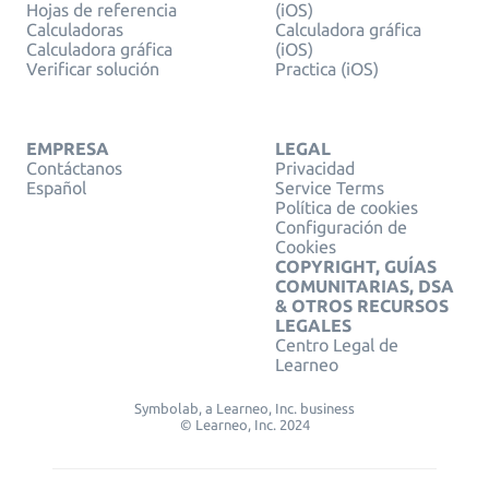
Hojas de referencia
(iOS)
Calculadoras
Calculadora gráfica
Calculadora gráfica
(iOS)
Verificar solución
Practica (iOS)
EMPRESA
LEGAL
Contáctanos
Privacidad
Español
Service Terms
Política de cookies
Configuración de
Cookies
COPYRIGHT, GUÍAS
COMUNITARIAS, DSA
& OTROS RECURSOS
LEGALES
Centro Legal de
Learneo
Symbolab, a Learneo, Inc. business
© Learneo, Inc. 2024