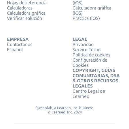
Hojas de referencia
(iOS)
Calculadoras
Calculadora gráfica
Calculadora gráfica
(iOS)
Verificar solución
Practica (iOS)
EMPRESA
LEGAL
Contáctanos
Privacidad
Español
Service Terms
Política de cookies
Configuración de
Cookies
COPYRIGHT, GUÍAS
COMUNITARIAS, DSA
& OTROS RECURSOS
LEGALES
Centro Legal de
Learneo
Symbolab, a Learneo, Inc. business
© Learneo, Inc. 2024