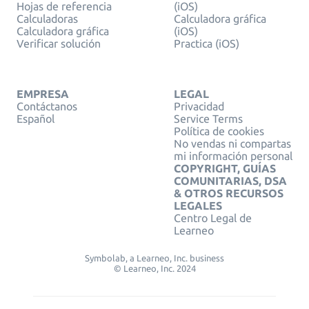
Hojas de referencia
(iOS)
Calculadoras
Calculadora gráfica
Calculadora gráfica
(iOS)
Verificar solución
Practica (iOS)
EMPRESA
LEGAL
Contáctanos
Privacidad
Español
Service Terms
Política de cookies
No vendas ni compartas
mi información personal
COPYRIGHT, GUÍAS
COMUNITARIAS, DSA
& OTROS RECURSOS
LEGALES
Centro Legal de
Learneo
Symbolab, a Learneo, Inc. business
© Learneo, Inc. 2024