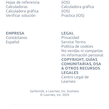
Hojas de referencia
(iOS)
Calculadoras
Calculadora gráfica
Calculadora gráfica
(iOS)
Verificar solución
Practica (iOS)
EMPRESA
LEGAL
Contáctanos
Privacidad
Español
Service Terms
Política de cookies
No vendas ni compartas
mi información personal
COPYRIGHT, GUÍAS
COMUNITARIAS, DSA
& OTROS RECURSOS
LEGALES
Centro Legal de
Learneo
Symbolab, a Learneo, Inc. business
© Learneo, Inc. 2024