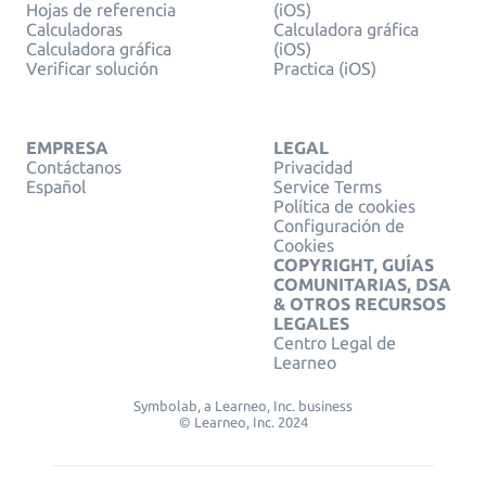
Hojas de referencia
(iOS)
Calculadoras
Calculadora gráfica
Calculadora gráfica
(iOS)
Verificar solución
Practica (iOS)
EMPRESA
LEGAL
Contáctanos
Privacidad
Español
Service Terms
Política de cookies
Configuración de
Cookies
COPYRIGHT, GUÍAS
COMUNITARIAS, DSA
& OTROS RECURSOS
LEGALES
Centro Legal de
Learneo
Symbolab, a Learneo, Inc. business
© Learneo, Inc. 2024