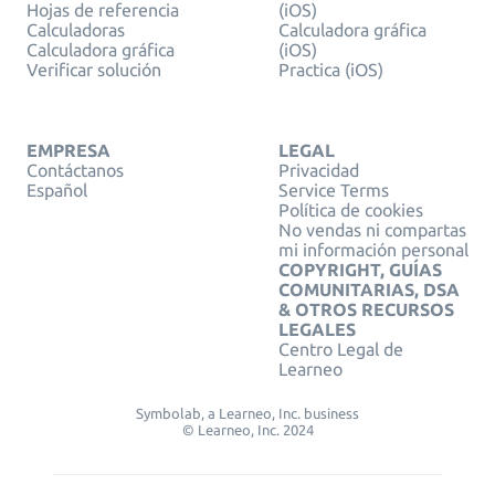
Hojas de referencia
(iOS)
Calculadoras
Calculadora gráfica
Calculadora gráfica
(iOS)
Verificar solución
Practica (iOS)
EMPRESA
LEGAL
Contáctanos
Privacidad
Español
Service Terms
Política de cookies
No vendas ni compartas
mi información personal
COPYRIGHT, GUÍAS
COMUNITARIAS, DSA
& OTROS RECURSOS
LEGALES
Centro Legal de
Learneo
Symbolab, a Learneo, Inc. business
© Learneo, Inc. 2024