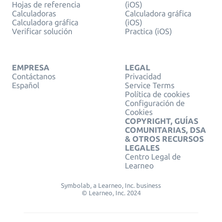
Hojas de referencia
(iOS)
Calculadoras
Calculadora gráfica
Calculadora gráfica
(iOS)
Verificar solución
Practica (iOS)
EMPRESA
LEGAL
Contáctanos
Privacidad
Español
Service Terms
Política de cookies
Configuración de
Cookies
COPYRIGHT, GUÍAS
COMUNITARIAS, DSA
& OTROS RECURSOS
LEGALES
Centro Legal de
Learneo
Symbolab, a Learneo, Inc. business
© Learneo, Inc. 2024