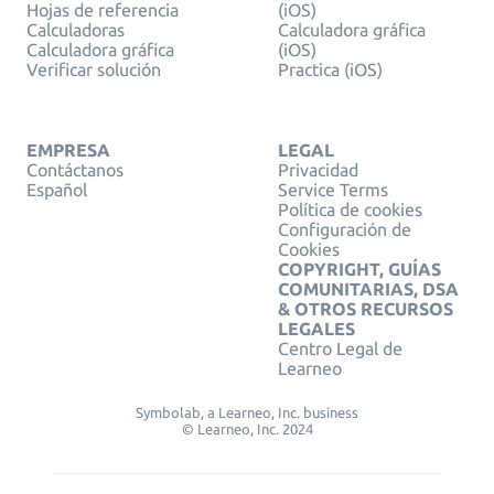
Hojas de referencia
(iOS)
Calculadoras
Calculadora gráfica
Calculadora gráfica
(iOS)
Verificar solución
Practica (iOS)
EMPRESA
LEGAL
Contáctanos
Privacidad
Español
Service Terms
Política de cookies
Configuración de
Cookies
COPYRIGHT, GUÍAS
COMUNITARIAS, DSA
& OTROS RECURSOS
LEGALES
Centro Legal de
Learneo
Symbolab, a Learneo, Inc. business
© Learneo, Inc. 2024