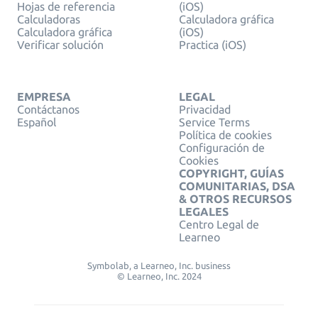
Hojas de referencia
(iOS)
Calculadoras
Calculadora gráfica
Calculadora gráfica
(iOS)
Verificar solución
Practica (iOS)
EMPRESA
LEGAL
Contáctanos
Privacidad
Español
Service Terms
Política de cookies
Configuración de
Cookies
COPYRIGHT, GUÍAS
COMUNITARIAS, DSA
& OTROS RECURSOS
LEGALES
Centro Legal de
Learneo
Symbolab, a Learneo, Inc. business
© Learneo, Inc. 2024