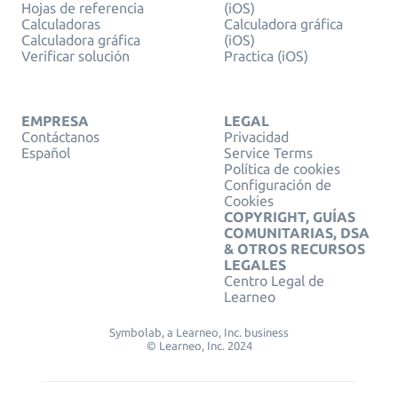
Hojas de referencia
(iOS)
Calculadoras
Calculadora gráfica
Calculadora gráfica
(iOS)
Verificar solución
Practica (iOS)
EMPRESA
LEGAL
Contáctanos
Privacidad
Español
Service Terms
Política de cookies
Configuración de
Cookies
COPYRIGHT, GUÍAS
COMUNITARIAS, DSA
& OTROS RECURSOS
LEGALES
Centro Legal de
Learneo
Symbolab, a Learneo, Inc. business
© Learneo, Inc. 2024