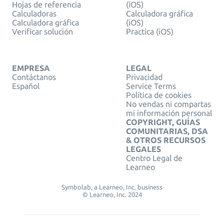
Hojas de referencia
(iOS)
Calculadoras
Calculadora gráfica
Calculadora gráfica
(iOS)
Verificar solución
Practica (iOS)
EMPRESA
LEGAL
Contáctanos
Privacidad
Español
Service Terms
Política de cookies
No vendas ni compartas
mi información personal
COPYRIGHT, GUÍAS
COMUNITARIAS, DSA
& OTROS RECURSOS
LEGALES
Centro Legal de
Learneo
Symbolab, a Learneo, Inc. business
© Learneo, Inc. 2024