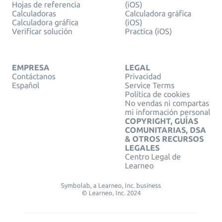
Hojas de referencia
(iOS)
Calculadoras
Calculadora gráfica
Calculadora gráfica
(iOS)
Verificar solución
Practica (iOS)
EMPRESA
LEGAL
Contáctanos
Privacidad
Español
Service Terms
Política de cookies
No vendas ni compartas
mi información personal
COPYRIGHT, GUÍAS
COMUNITARIAS, DSA
& OTROS RECURSOS
LEGALES
Centro Legal de
Learneo
Symbolab, a Learneo, Inc. business
© Learneo, Inc. 2024