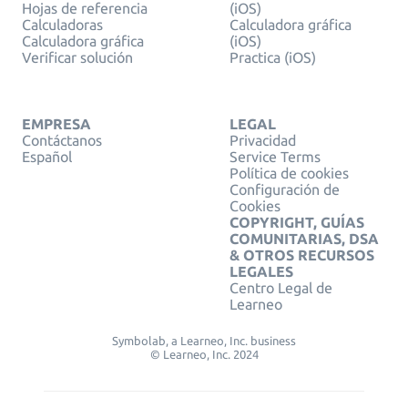
Hojas de referencia
(iOS)
Calculadoras
Calculadora gráfica
Calculadora gráfica
(iOS)
Verificar solución
Practica (iOS)
EMPRESA
LEGAL
Contáctanos
Privacidad
Español
Service Terms
Política de cookies
Configuración de
Cookies
COPYRIGHT, GUÍAS
COMUNITARIAS, DSA
& OTROS RECURSOS
LEGALES
Centro Legal de
Learneo
Symbolab, a Learneo, Inc. business
© Learneo, Inc. 2024