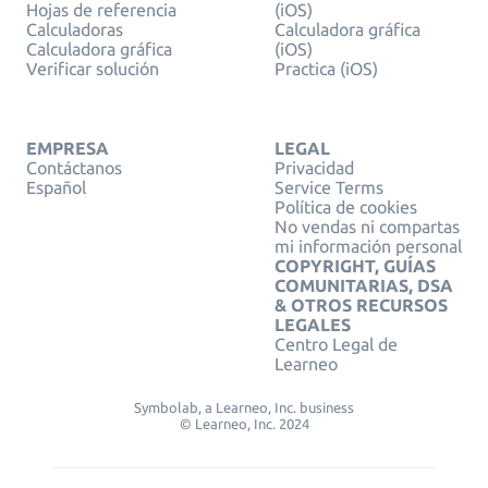
Hojas de referencia
(iOS)
Calculadoras
Calculadora gráfica
Calculadora gráfica
(iOS)
Verificar solución
Practica (iOS)
EMPRESA
LEGAL
Contáctanos
Privacidad
Español
Service Terms
Política de cookies
No vendas ni compartas
mi información personal
COPYRIGHT, GUÍAS
COMUNITARIAS, DSA
& OTROS RECURSOS
LEGALES
Centro Legal de
Learneo
Symbolab, a Learneo, Inc. business
© Learneo, Inc. 2024