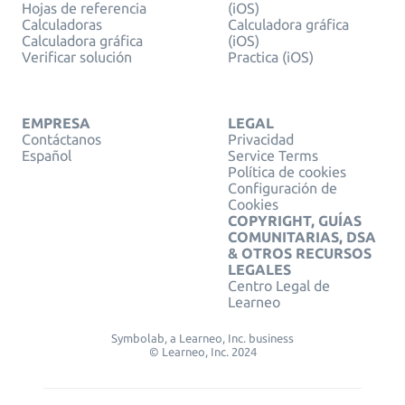
Hojas de referencia
(iOS)
Calculadoras
Calculadora gráfica
Calculadora gráfica
(iOS)
Verificar solución
Practica (iOS)
EMPRESA
LEGAL
Contáctanos
Privacidad
Español
Service Terms
Política de cookies
Configuración de
Cookies
COPYRIGHT, GUÍAS
COMUNITARIAS, DSA
& OTROS RECURSOS
LEGALES
Centro Legal de
Learneo
Symbolab, a Learneo, Inc. business
© Learneo, Inc. 2024