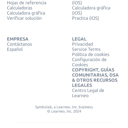
Hojas de referencia
(iOS)
Calculadoras
Calculadora gráfica
Calculadora gráfica
(iOS)
Verificar solución
Practica (iOS)
EMPRESA
LEGAL
Contáctanos
Privacidad
Español
Service Terms
Política de cookies
Configuración de
Cookies
COPYRIGHT, GUÍAS
COMUNITARIAS, DSA
& OTROS RECURSOS
LEGALES
Centro Legal de
Learneo
Symbolab, a Learneo, Inc. business
© Learneo, Inc. 2024