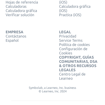
Hojas de referencia
(iOS)
Calculadoras
Calculadora gráfica
Calculadora gráfica
(iOS)
Verificar solución
Practica (iOS)
EMPRESA
LEGAL
Contáctanos
Privacidad
Español
Service Terms
Política de cookies
Configuración de
Cookies
COPYRIGHT, GUÍAS
COMUNITARIAS, DSA
& OTROS RECURSOS
LEGALES
Centro Legal de
Learneo
Symbolab, a Learneo, Inc. business
© Learneo, Inc. 2024