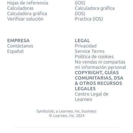
Hojas de referencia
(iOS)
Calculadoras
Calculadora gráfica
Calculadora gráfica
(iOS)
Verificar solución
Practica (iOS)
EMPRESA
LEGAL
Contáctanos
Privacidad
Español
Service Terms
Política de cookies
No vendas ni compartas
mi información personal
COPYRIGHT, GUÍAS
COMUNITARIAS, DSA
& OTROS RECURSOS
LEGALES
Centro Legal de
Learneo
Symbolab, a Learneo, Inc. business
© Learneo, Inc. 2024