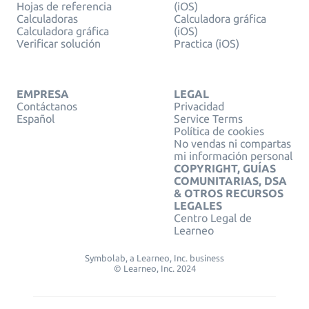
Hojas de referencia
(iOS)
Calculadoras
Calculadora gráfica
Calculadora gráfica
(iOS)
Verificar solución
Practica (iOS)
EMPRESA
LEGAL
Contáctanos
Privacidad
Español
Service Terms
Política de cookies
No vendas ni compartas
mi información personal
COPYRIGHT, GUÍAS
COMUNITARIAS, DSA
& OTROS RECURSOS
LEGALES
Centro Legal de
Learneo
Symbolab, a Learneo, Inc. business
© Learneo, Inc. 2024