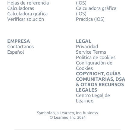
Hojas de referencia
(iOS)
Calculadoras
Calculadora gráfica
Calculadora gráfica
(iOS)
Verificar solución
Practica (iOS)
EMPRESA
LEGAL
Contáctanos
Privacidad
Español
Service Terms
Política de cookies
Configuración de
Cookies
COPYRIGHT, GUÍAS
COMUNITARIAS, DSA
& OTROS RECURSOS
LEGALES
Centro Legal de
Learneo
Symbolab, a Learneo, Inc. business
© Learneo, Inc. 2024